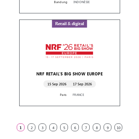
Bandung
INDONÉSIE
Retail & digital
NRF RETAIL’S BIG SHOW EUROPE
15 Sep 2026
17 Sep 2026
Paris
FRANCE
1
2
3
4
5
6
7
8
9
10